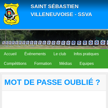
Panneau de gestion des cookies
SAINT SÉBASTIEN
VILLENEUVOISE - SSVA
Accueil
Événements
Le club
Infos pratiques
Compétitions
Formation
Médias
Equipes
MOT DE PASSE OUBLIÉ ?